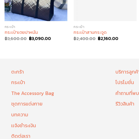
กระเป๋า
กระเป๋า
กระเป๋าเตยปาหนัน
กระเป๋าสานกระจูด
฿
3,600.00
฿
3,090.00
฿
2,400.00
฿
2,160.00
ตะกร้า
บริการลูกค้
กระเป๋า
โปรโมชั่น
The Accessory Bag
คำถามที่พบ
ชุดการแต่งกาย
รีวิวสินค้า
บทความ
เเจ้งชำระเงิน
ติดต่อเรา