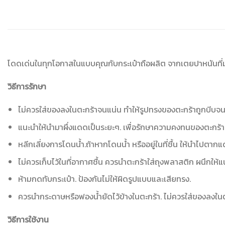
โดดเด่นในทุกโอกาสในแบบคุณกับกระเป๋าถือผลิต จากเตยปาหนันที่ม
วิธีการรักษา
ไม่ควรใส่ของลงในตะกร้าจนแน่น ทำให้รูปทรงของตะกร้าถูกบีบจ
แนะนำให้นำมาผึ่งแดดเป็นระยะๆ. เพื่อรักษาความคงทนของตะกร้า
หลีกเลี่ยงการโดนน้ำ.ถ้าหากโดนน้ำ หรืออยู่ในที่ชื้น ให้นำไปตา
ไม่ควรเก็บไว้ในที่อากาศชื้น ควรนำตะกร้าใส่ถุงพลาสติก ผนึกให้แน่
ห้ามกดทับกระเป๋า. ป้องกันไม่ให้ผิดรูปแบบและเสียทรง.
ควรนำกระดาษหรือฟองน้ำยัดไว้ข้างในตะกร้า. ไม่ควรใส่ของลงใน
วิธีการใช้งาน