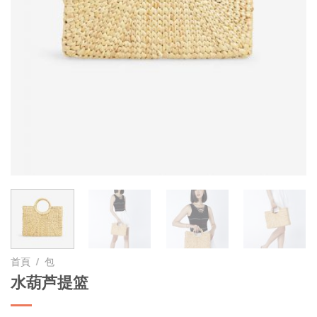
首頁
/
包
水葫芦提篮