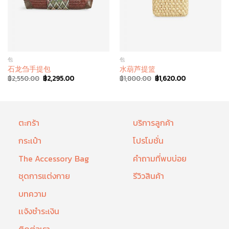
包
包
石龙刍手提包
水葫芦提篮
฿
2,550.00
฿
2,295.00
฿
1,800.00
฿
1,620.00
ตะกร้า
บริการลูกค้า
กระเป๋า
โปรโมชั่น
The Accessory Bag
คำถามที่พบบ่อย
ชุดการแต่งกาย
รีวิวสินค้า
บทความ
เเจ้งชำระเงิน