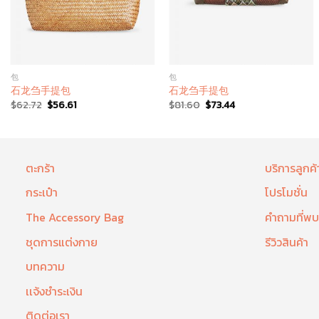
包
包
石龙刍手提包
石龙刍手提包
$
62.72
$
56.61
$
81.60
$
73.44
ตะกร้า
บริการลูกค้
กระเป๋า
โปรโมชั่น
The Accessory Bag
คำถามที่พบ
ชุดการแต่งกาย
รีวิวสินค้า
บทความ
เเจ้งชำระเงิน
ติดต่อเรา