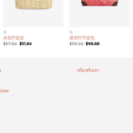
包
包
水葫芦提篮
露兜叶手提包
$
57.60
$
51.84
$
115.20
$
98.88
า
เกี่ยวกับเรา
บ่อย