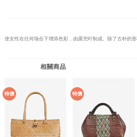
使女性在任何场合下增添色彩，由露兜叶制成。除了古朴的形
相關商品
特價
特價