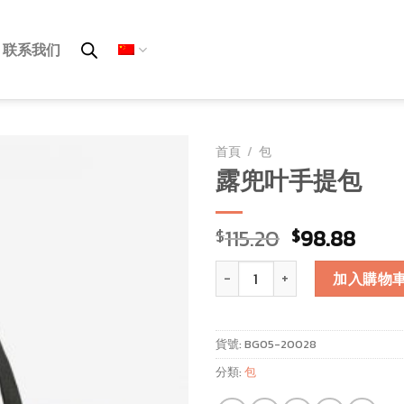
联系我们
首頁
/
包
露兜叶手提包
115.20
98.88
$
$
露兜叶手提包 數量
加入購物
貨號:
BG05-20028
分類:
包