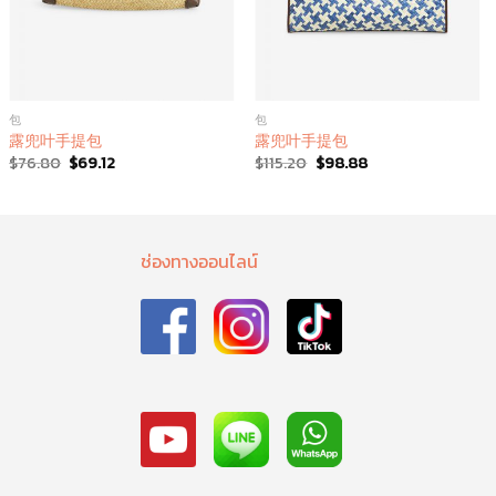
包
包
露兜叶手提包
露兜叶手提包
$
76.80
$
69.12
$
115.20
$
98.88
ช่องทางออนไลน์