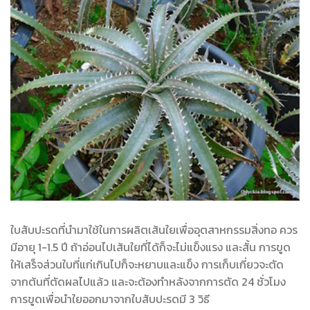
ใบสับปะรดที่นำมาใช้ในการผลิตเส้นใยเพื่ออุตสาหกรรมสิ่งทอ ควร
มีอายุ 1-1.5 ปี ถ้าอ่อนไปเส้นใยที่ได้ก็จะไม่แข็งแรง และสั้น การขูด
ให้เสร็จส่วนใบที่แก่เกินไปก็จะหยาบและแข็ง การเก็บเกี่ยวจะตัด
จากต้นที่ตัดผลไปแล้ว และจะต้องทำหลังจากการตัด 24 ชั่วโมง
การขูดเพื่อนำใยออกมาจากใบสับปะรดมี 3 วิธี