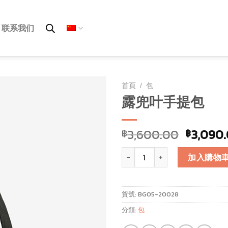
联系我们
首頁
/
包
露兜叶手提包
3,600.00
3,090
฿
฿
露兜叶手提包 數量
加入購物
貨號:
BG05-20028
分類:
包