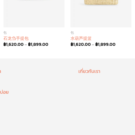
包
包
石龙刍手提包
水葫芦提篮
฿
1,620.00
–
฿
1,899.00
฿
1,620.00
–
฿
1,899.00
า
เกี่ยวกับเรา
บ่อย