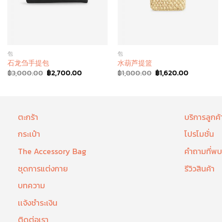
包
包
石龙刍手提包
水葫芦提篮
฿
3,000.00
฿
2,700.00
฿
1,800.00
฿
1,620.00
ตะกร้า
บริการลูกค้
กระเป๋า
โปรโมชั่น
The Accessory Bag
คำถามที่พบ
ชุดการแต่งกาย
รีวิวสินค้า
บทความ
เเจ้งชำระเงิน
ติดต่อเรา