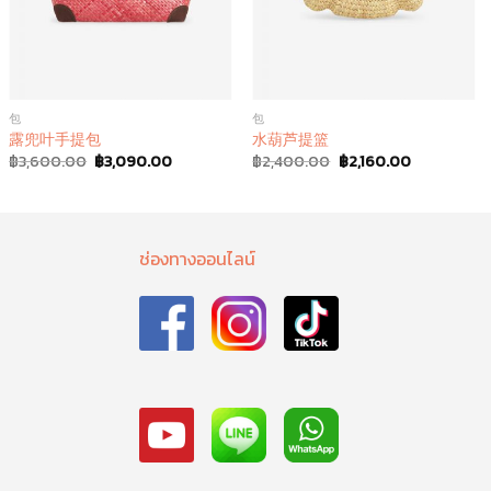
包
包
露兜叶手提包
水葫芦提篮
฿
3,600.00
฿
3,090.00
฿
2,400.00
฿
2,160.00
ช่องทางออนไลน์